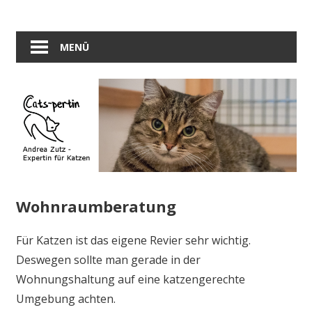
Zum
Hilfe
Inhalt
Andrea
für
springen
MENÜ
Katzen
Zutz
und
ihre
–
Halter
Expertin
für
Wohnraumberatung
Katzen
Für Katzen ist das eigene Revier sehr wichtig.
Deswegen sollte man gerade in der
Wohnungshaltung auf eine katzengerechte
Umgebung achten.