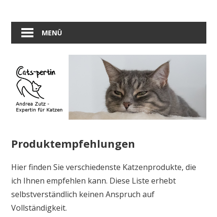
Zum
Hilfe
Inhalt
Andrea
für
springen
MENÜ
Katzen
Zutz
und
ihre
–
Halter
Expertin
für
Produktempfehlungen
Katzen
Hier finden Sie verschiedenste Katzenprodukte, die
ich Ihnen empfehlen kann. Diese Liste erhebt
selbstverständlich keinen Anspruch auf
Vollständigkeit.